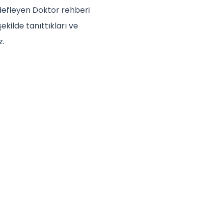
edefleyen Doktor rehberi
şekilde tanıttıkları ve
z.