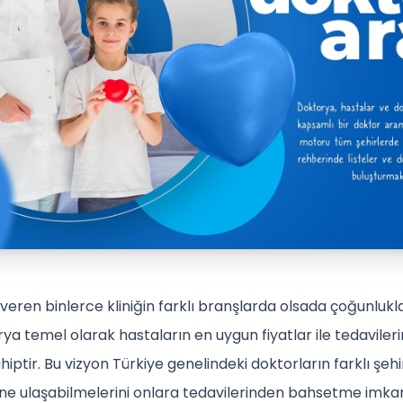
veren binlerce kliniğin farklı branşlarda olsada çoğunlukla
orya temel olarak hastaların en uygun fiyatlar ile tedaviler
iptir. Bu vizyon Türkiye genelindeki doktorların farklı şeh
ine ulaşabilmelerini onlara tedavilerinden bahsetme imka