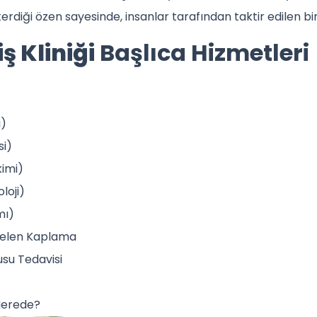
erdiği özen sayesinde, insanlar tarafından taktir edilen bir 
ş Kliniği
Başlıca Hizmetleri
i)
si)
imi)
loji)
mı)
selen Kaplama
su Tedavisi
 Nerede?