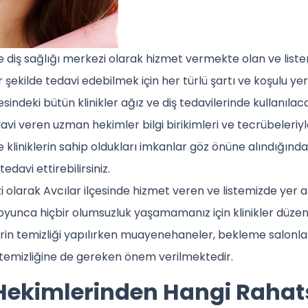
ve diş sağlığı merkezi olarak hizmet vermekte olan ve list
bir şekilde tedavi edebilmek için her türlü şartı ve koşulu yer
esindeki bütün klinikler ağız ve diş tedavilerinde kullanıla
davi veren uzman hekimler bilgi birikimleri ve tecrübeleriyle 
 kliniklerin sahip oldukları imkanlar göz önüne alındığında
edavi ettirebilirsiniz.
i olarak Avcılar ilçesinde hizmet veren ve listemizde yer a
boyunca hiçbir olumsuzluk yaşamamanız için klinikler düzen
erin temizliği yapılırken muayenehaneler, bekleme salonla
ın temizliğine de gereken önem verilmektedir.
ekimlerinden Hangi Rahatsı