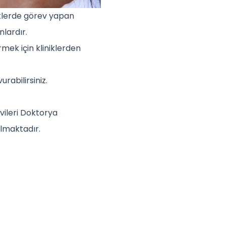
niklerde görev yapan
nlardır.
irmek için kliniklerden
urabilirsiniz.
avileri Doktorya
almaktadır.