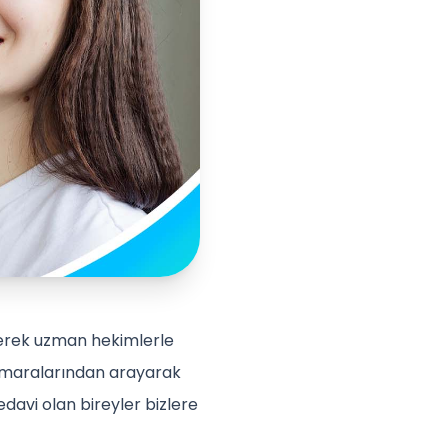
 giderek uzman hekimlerle
 numaralarından arayarak
edavi olan bireyler bizlere