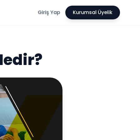
Giriş Yap
Kurumsal Üyelik
edir?