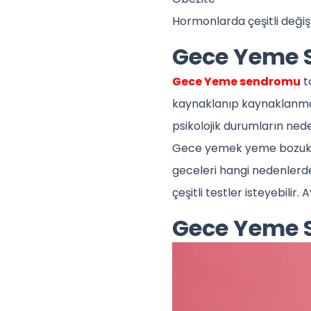
Hormonlarda çeşitli deği
Gece Yeme S
Gece Yeme sendromu
t
kaynaklanıp kaynaklanma
psikolojik durumların nede
Gece yemek yeme bozuklu
geceleri hangi nedenlerde
çeşitli testler isteyebilir.
Gece Yeme S