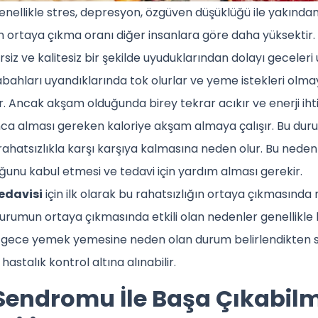
nellikle stres, depresyon, özgüven düşüklüğü ile yakından i
n ortaya çıkma oranı diğer insanlara göre daha yüksektir. B
rsiz ve kalitesiz bir şekilde uyuduklarından dolayı geceleri
sabahları uyandıklarında tok olurlar ve yeme istekleri olm
ir. Ancak akşam olduğunda birey tekrar acıkır ve enerji ih
a alması gereken kaloriye akşam almaya çalışır. Bu duru
rahatsızlıkla karşı karşıya kalmasına neden olur. Bu nedenl
ğunu kabul etmesi ve tedavi için yardım alması gerekir.
edavisi
için ilk olarak bu rahatsızlığın ortaya çıkmasında 
 durumun ortaya çıkmasında etkili olan nedenler genellikl
yin gece yemek yemesine neden olan durum belirlendikten 
astalık kontrol altına alınabilir.
endromu İle Başa Çıkabilm