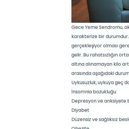
Gece Yeme Sendromu, akşa
karakterize bir durumdur
gerçekleşiyor olması gere
gelir. Bu rahatsızlığın or
altına alınamayan kilo art
arasında aşağıdaki durum
Uykusuzluk, uykuya geç da
İnsomnia bozukluğu
Depresyon ve anksiyete bozu
Diyabet
Düzensiz ve sağlıksız be
Obezite