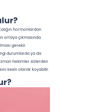
lur?
astalığın hormonlardan
un ortaya çıkmasında
lması gerekir.
ngi durumlarda ya da
 Uzman hekimler sizlerden
sını kesin olarak koyabilir.
ur?