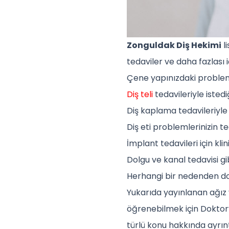
Zonguldak Diş Hekimi
l
tedaviler ve daha fazlası iç
Çene yapınızdaki problemler
Diş teli
tedavileriyle istediğ
Diş kaplama tedavileriyle di
Diş eti problemlerinizin ted
İmplant tedavileri için klin
Dolgu ve kanal tedavisi gibi
Herhangi bir nedenden dola
Yukarıda yayınlanan ağız v
öğrenebilmek için Doktorya
türlü konu hakkında ayrıntıl