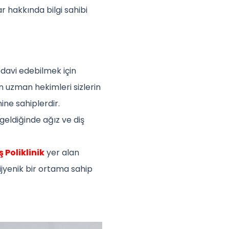
ar hakkında bilgi sahibi
tedavi edebilmek için
n uzman hekimleri sizlerin
ine sahiplerdir.
 geldiğinde ağız ve diş
 Poliklinik
yer alan
ijyenik bir ortama sahip